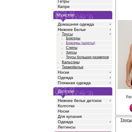
Гетры
Капри
Мужское
Домашняя одежда
Нижнее Белье
Трусы
Боксеры
Боксеры (шорты)
Слипы
Хипсы
Трусы больших размеров
Кальсоны
Термобелье
Носки
Одежда
Пляжная одежда
Детское
Трусы боксеры мужски
хлопка, с добавление
Ра
Нижнее белье детское
прилегающего силуэт
гульфиком, широкой э
Колготки
Передняя часть деко
Носки
жилетом, декоративн
Для купания
изящной черной атла
Трусы
Одежда
Хлопок 95%
Эластан 5%
Леггинсы