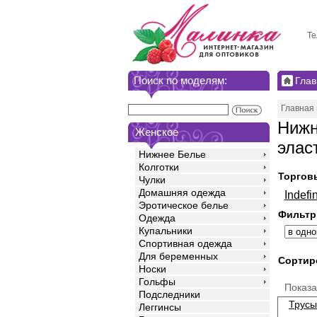
Те
Поиск по моделям:
Глав
Главная
Нижн
Женское
элас
Нижнее Белье
Колготки
Торгов
Чулки
Домашняя одежда
Indefin
Эротическое белье
Фильтр
Одежда
Купальники
Спортивная одежда
Для беременных
Сортир
Носки
Гольфы
Показ
Подследники
Трусы
Леггинсы