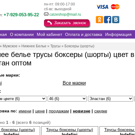
пн-пт: 09:00-17:00
сб-вс: выходной
+7-929-053-95-22
calzeshop@mail.ru
л:
ная
О компании
Мой кабинет
Оплата и доставка
Информация
»
Мужское
»
Нижнее Белье
»
Трусы
»
Боксеры (шорты)
ее белье трусы боксеры (шорты) цвет в
тан оптом
ые марки:
i
Все марки
:
овка по:
имени
|
цене
|
продажам
|
новизне
|
скидке
ано
1
-
6
(всего
6
позиций)
 боксеры (шорты)
Трусы боксеры (шорты)
Трусы боксеры
Indefini
Indefini
Indefin