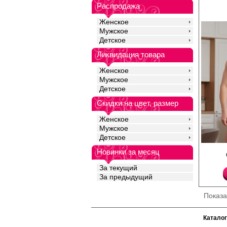
Распродажа
Женское
Мужское
Детское
Ликвидация товара
Женское
Мужское
Детское
Скидки на цвет, размер
Женское
Мужское
Детское
Трусы боксеры мужские
Новинки за месяц
натурального хлопка 
эластана, повышающи
За текущий
качество одежды, соз
За предыдущий
облегание фигуры. И
посадку, мягкую и эл
резинку по талии с ф
Показ
профилированный гул
полностью закрывает
опускается на бедра,
Каталог
движения и обеспечи