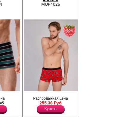
4
MUF4026
−20%
-зеленую
Трусы боксеры мужские с рисунком
ена
Распродажная цена
с
“хлопушки”, из натурального хлопка с
уб
255.36 Руб
ающий
добавлением эластана, повышающий
оздавая
прочность и качество одежды, создавая
Купить
меют
идеальное облегание фигуры. Имеют
тичную
среднюю посадку, мягкую и эластичную
открытую резинку по талии с фирменным
ель
логотипом, профилированный гульфик.
 немного
Модель полностью закрывает ягодицы и
ивает
немного опускается на бедра, не