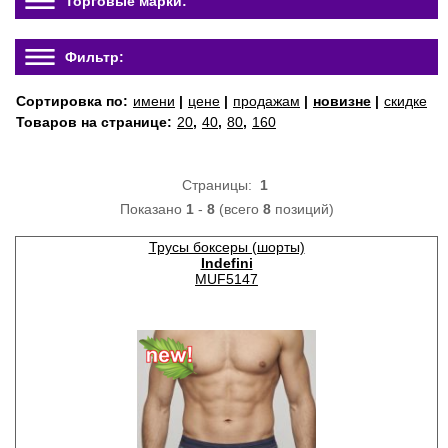
Торговые марки:
Фильтр:
Сортировка по:
имени
|
цене
|
продажам
|
новизне
|
скидке
Товаров на странице:
20
,
40
,
80
,
160
Страницы:
1
Показано
1
-
8
(всего
8
позиций)
Трусы боксеры (шорты)
Indefini
MUF5147