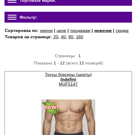
Торговые марки:
Фильтр:
Сортировка по:
имени
|
цене
|
продажам
|
новизне
|
скидке
Товаров на странице:
20
,
40
,
80
,
160
Страницы:
1
Показано
1
-
12
(всего
12
позиций)
Трусы боксеры (шорты)
Indefini
MUF5147