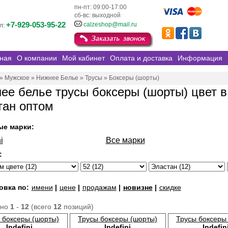
пн-пт: 09:00-17:00
сб-вс: выходной
+7-929-053-95-22
calzeshop@mail.ru
л:
ная
О компании
Мой кабинет
Оплата и доставка
Информация
»
Мужское
»
Нижнее Белье
»
Трусы
»
Боксеры (шорты)
ее белье трусы боксеры (шорты) цвет в
тан оптом
ые марки:
i
Все марки
:
овка по:
имени
|
цене
|
продажам
|
новизне
|
скидке
ано
1
-
12
(всего
12
позиций)
 боксеры (шорты)
Трусы боксеры (шорты)
Трусы боксеры
Indefini
Indefini
Indefin