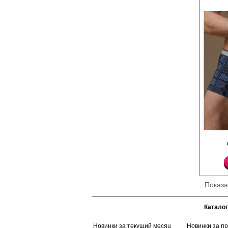
для ежедневного ноше
занятий спортом. Рек
бережная стирка при
выше 30С. .
Хлопок 95%
Эластан 5%
Трусы- боксеры мужск
прилегающего силуэта
принтом и надписями
гульфиком, открытой 
Хлопок 95%
Эластан 5%
Показ
Каталог
Новинки за текущий месяц
Новинки за п