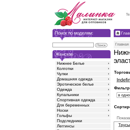
Те
Поиск по моделям:
Глав
Главная
Нижн
Женское
элас
Нижнее Белье
Колготки
Торгов
Чулки
Домашняя одежда
Indefin
Эротическое белье
Фильтр
Одежда
Купальники
Спортивная одежда
Для беременных
Сортир
Носки
Гольфы
Показ
Подследники
Трусы
Леггинсы