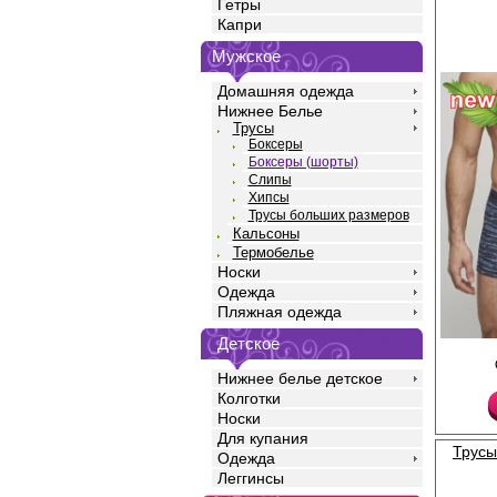
Гетры
Капри
Мужское
Домашняя одежда
Нижнее Белье
Трусы
Боксеры
Боксеры (шорты)
Слипы
Хипсы
Трусы больших размеров
Кальсоны
Термобелье
Носки
Одежда
Пляжная одежда
Детское
Трусы боксеры мужские
принтом по всему при
Нижнее белье детское
полотну, из натуральн
Колготки
добавлением эласта
прочность и качество
Носки
идеальное облегание
Для купания
среднюю посадку, мяг
Трусы
Одежда
открытую резинку по
логотипом, профилир
Леггинсы
Модель полностью за