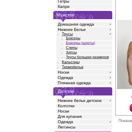
Гетры
Капри
Мужское
Домашняя одежда
Нижнее Белье
Трусы
Боксеры
Боксеры (шорты)
Слипы
Хипсы
Трусы больших размеров
Кальсоны
Термобелье
Носки
Одежда
Пляжная одежда
Детское
Трусы боксеры мужски
геометрическим рисун
Нижнее белье детское
хлопка с добавлением
повышающий прочност
Колготки
одежды, создавая ид
Носки
фигуры. Имеют средню
Для купания
эластичную закрытую 
Показ
Одежда
фирменным логотипом
пуговку. Модель полн
Леггинсы
ягодицы и немного оп