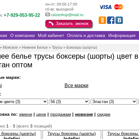
пн-пт: 09:00-17:00
сб-вс: выходной
+7-929-053-95-22
calzeshop@mail.ru
л:
ная
О компании
Мой кабинет
Оплата и доставка
Информация
»
Мужское
»
Нижнее Белье
»
Трусы
»
Боксеры (шорты)
ее белье трусы боксеры (шорты) цвет в
тан оптом
ые марки:
i
Все марки
:
овка по:
имени
|
цене
|
продажам
|
новизне
|
скидке
ано
1
-
3
(всего
3
позиций)
 боксеры (шорты)
Трусы боксеры (шорты)
Трусы боксеры
Indefini
Indefini
Indefin