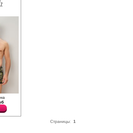
7
ального
ена
уб
тво
легание
 мягкую и
ванный
Страницы:
1
елено-
лию
ческого