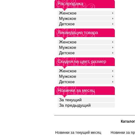
ограничивает движен
Распродажа
комфорт в течении все
для ежедневного ноше
Женское
занятий спортом. Рек
Мужское
бережная стирка.
Хлопок 95%
Детское
Эластан 5%
Ликвидация товара
Женское
Мужское
Детское
Скидки на цвет, размер
Женское
Мужское
Детское
Новинки за месяц
За текущий
За предыдущий
Каталог
Новинки за текущий месяц
Новинки за п