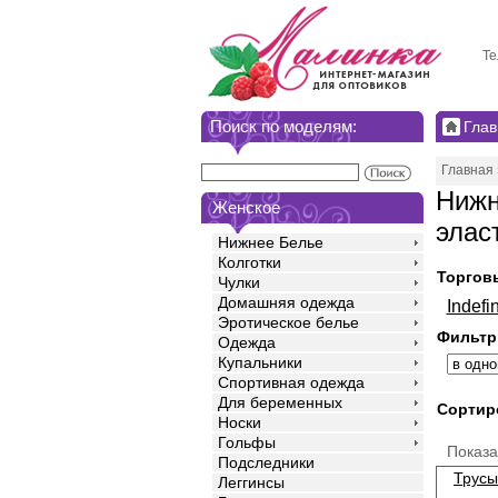
Те
Поиск по моделям:
Глав
Главная
Нижн
Женское
элас
Нижнее Белье
Колготки
Торгов
Чулки
Домашняя одежда
Indefin
Эротическое белье
Фильтр
Одежда
Купальники
Спортивная одежда
Для беременных
Сортир
Носки
Гольфы
Показ
Подследники
Трусы
Леггинсы