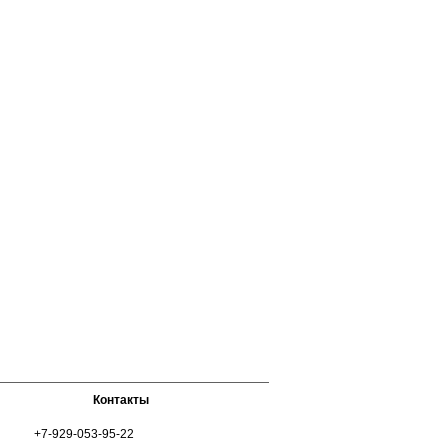
ю
ускается
ения и
 всего
ого
том.
Контакты
+7-929-053-95-22