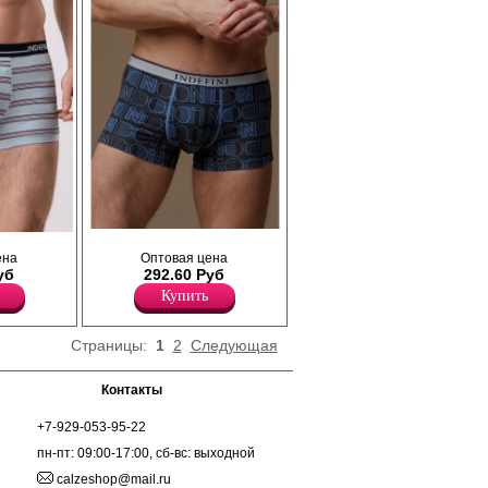
Хлопок 95%
Эластан 5%
Трусы- боксеры мужские из хлопка
ом
ена
прилегающего силуэта, геометрическим
Оптовая цена
а с
уб
принтом и надписями, профилированным
292.60 Руб
ающий
гульфиком, открытой резинкой.
оздавая
Купить
Хлопок 95%
меют
Эластан 5%
тичную
ирменным
Страницы:
1
2
Следующая
льфик.
одицы и
Контакты
ечивает
дходят как
+7-929-053-95-22
 для
я
пн-пт: 09:00-17:00, сб-вс: выходной
ре не
calzeshop@mail.ru