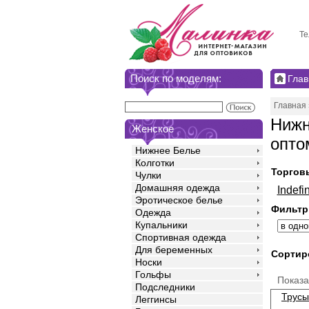
Те
Поиск по моделям:
Глав
Главная
Нижн
Женское
опто
Нижнее Белье
Колготки
Торгов
Чулки
Домашняя одежда
Indefin
Эротическое белье
Фильтр
Одежда
Купальники
Спортивная одежда
Для беременных
Сортир
Носки
Гольфы
Показ
Подследники
Трусы
Леггинсы