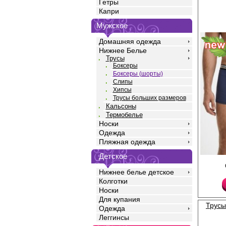
Гетры
Капри
Мужское
Домашняя одежда
Нижнее Белье
Трусы
Боксеры
Боксеры (шорты)
Слипы
Хипсы
Трусы больших размеров
Кальсоны
Термобелье
Носки
Одежда
Пляжная одежда
Детское
Трусы боксеры мужски
рубчик, из натурально
Нижнее белье детское
добавлением эласта
Колготки
прочность и качество
идеальное облегание
Носки
среднюю посадку, мяг
Для купания
открытую резинку по
Трусы
Одежда
логотипом, профилир
Леггинсы
Модель полностью за
немного опускается н