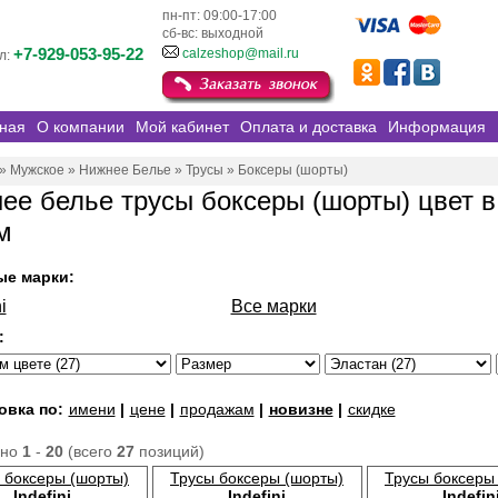
пн-пт: 09:00-17:00
сб-вс: выходной
+7-929-053-95-22
calzeshop@mail.ru
л:
ная
О компании
Мой кабинет
Оплата и доставка
Информация
»
Мужское
»
Нижнее Белье
»
Трусы
»
Боксеры (шорты)
ее белье трусы боксеры (шорты) цвет в
м
ые марки:
i
Все марки
:
овка по:
имени
|
цене
|
продажам
|
новизне
|
скидке
ано
1
-
20
(всего
27
позиций)
 боксеры (шорты)
Трусы боксеры (шорты)
Трусы боксеры
Indefini
Indefini
Indefin