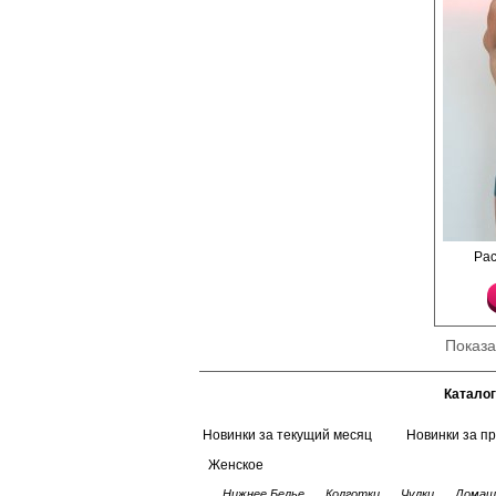
Трусы боксеры из хло
Ра
резинке с фирменным
Хлопок 92%
Эластан 8%
Показ
Каталог
Новинки за текущий месяц
Новинки за п
Женское
Нижнее Белье
Колготки
Чулки
Домаш