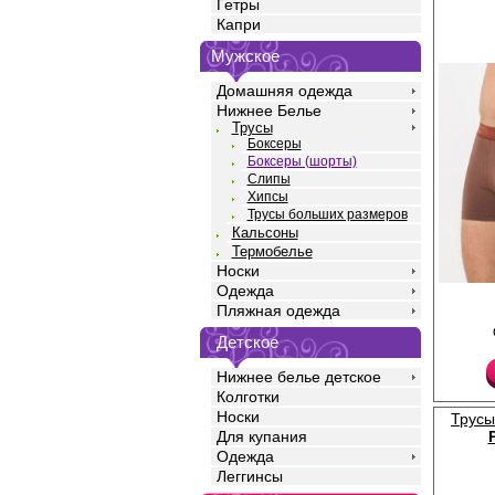
Гетры
Капри
Мужское
Домашняя одежда
Нижнее Белье
Трусы
Боксеры
Боксеры (шорты)
Слипы
Хипсы
Трусы больших размеров
Кальсоны
Термобелье
Носки
Одежда
Трусы шорты мужские 
Пляжная одежда
полотна кулирная гла
с добавлением лайкры
Детское
средней линией тали
силуэта, профилиров
повторяющим изгибы т
Нижнее белье детское
удобной открытой жа
Колготки
контрастного цвета. 
Носки
Трусы
закрывает ягодицы и 
Для купания
на бедра, не огранич
обеспечивает комфорт
Одежда
дня. Подходят как дл
Леггинсы
ношения, так и для з