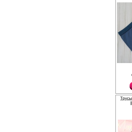
бережная стирка при
выше 30 градусов.
Лайкра 5%
Хлопок 95%
Трусы- боксеры мужски
однотонные, прилегаю
профилированным гул
резинкой. Размеры: M-4
52.
Хлопок 90%
Эластан 10%
Трусы