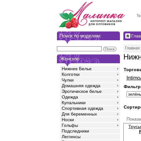
Те
Поиск по моделям:
Глав
Главная
Нижн
Женское
Нижнее Белье
Торгов
Колготки
Intim
Чулки
Домашняя одежда
Фильтр
Эротическое белье
Одежда
Купальники
Сортир
Спортивная одежда
Для беременных
Показ
Носки
Гольфы
Трусы
Подследники
Леггинсы