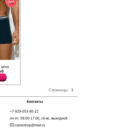
Вискоза 78%
цена
Эластан 5%
ющего
 цена
уб
ающий
оздавая
меют
тичную
Страницы:
1
ированный
рывает
Контакты
 бедра, не
ечивает
+7-929-053-95-22
зовая
. Подходят
пн-пт: 09:00-17:00, сб-вс: выходной
тиями
calzeshop@mail.ru