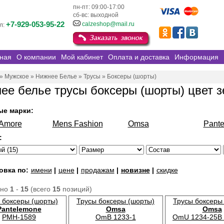
пн-пт: 09:00-17:00
сб-вс: выходной
+7-929-053-95-22
calzeshop@mail.ru
л:
ная
О компании
Мой кабинет
Оплата и доставка
Информация
»
Мужское
»
Нижнее Белье
»
Трусы
»
Боксеры (шорты)
ее белье трусы боксеры (шорты) цвет 
ые марки:
oAmore
Mens Fashion
Omsa
Pant
:
овка по:
имени
|
цене
|
продажам
|
новизне
|
скидке
ано
1
-
15
(всего
15
позиций)
 боксеры (шорты)
Трусы боксеры (шорты)
Трусы боксеры
Pantelemone
Omsa
Omsa
PMH-1589
OmB 1233-1
OmU 1234-25B 