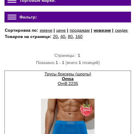
Торговые марки:
Фильтр:
Сортировка по:
имени
|
цене
|
продажам
|
новизне
|
скидке
Товаров на странице:
20
,
40
,
80
,
160
Страницы:
1
Показано
1
-
1
(всего
1
позиций)
Трусы боксеры (шорты)
Omsa
OmB 2235
спец
цена