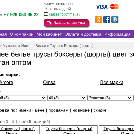
пн-пт: 09:00-17:00
сб-вс: выходной
+7-929-053-95-22
calzeshop@mail.ru
л:
ная
О компании
Мой кабинет
Оплата и доставка
Информация
»
Мужское
»
Нижнее Белье
»
Трусы
»
Боксеры (шорты)
ее белье трусы боксеры (шорты) цвет 
тан оптом
ые марки:
oAmore
Omsa
Все марки
:
овка по:
имени
|
цене
|
продажам
|
новизне
|
скидке
ано
1
-
8
(всего
8
позиций)
 боксеры (шорты)
Трусы боксеры (шорты)
Трусы боксеры
Omsa
Omsa
Omsa