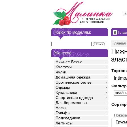
Те
Поиск по моделям:
Глав
Главная
Нижн
Женское
элас
Нижнее Белье
Колготки
Торгов
Чулки
Домашняя одежда
Intim
Эротическое белье
Фильтр
Одежда
Купальники
Спортивная одежда
Для беременных
Сортир
Носки
Гольфы
Показ
Подследники
Трусы
Леггинсы