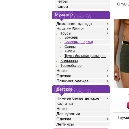
Гетры
OmU 1
Капри
Мужское
Домашняя одежда
Нижнее Белье
Трусы
Боксеры
Боксеры (шорты)
Слипы
Хипсы
Трусы больших размеров
Кальсоны
Термобелье
Носки
Одежда
Пляжная одежда
Детское
Трусы боксеры мужск
силуэта с актуальным 
Нижнее белье детское
высококачественного 
Колготки
добавлением эласта
прочность и качество
Носки
идеальное облегание
Для купания
среднюю посадку, мяг
Трусы
Одежда
открытую резинку по
логотипом, профилир
Леггинсы
Модель полностью за