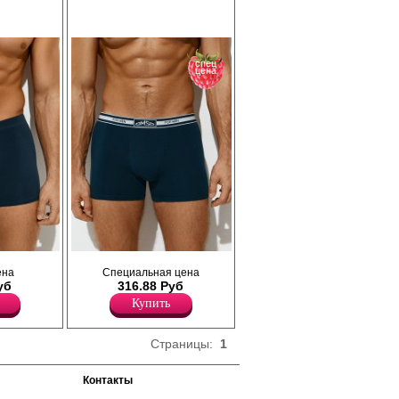
ала.
чувствительной кожи, летнего и зимнего
одицы и
периода, длительное время не
разрушаются под влиянием воды и света,
ечивает
они дышащие и легкие. Модель не
зовая
ограничивает движения и обеспечивает
спец
комфорт в течении всего дня.
цена
Полиамид 20%
Хлопок 72%
Эластан 8%
ющего
Трусы боксеры мужские прилегающего
ена
Специальная цена
силуэта, однотонные, из
уб
316.88 Руб
высококачественного хлопка с
ающий
добавлением эластана, повышающий
Купить
оздавая
прочность и качество одежды, создавая
меют
идеальное облегание фигуры. Имеют
тичную
среднюю посадку, мягкую и эластичную
Страницы:
1
ирменным
жаккардовую резинку по талии с
льфик.
фирменным логотипом, профилированный
 полностью
гульфик. Модель полностью закрывает
Контакты
ускается
ягодицы и немного опускается на бедра, не