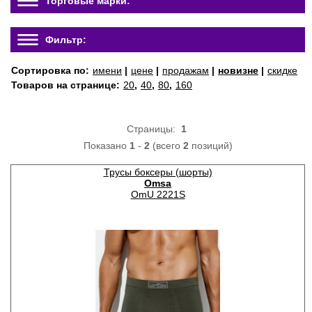
Торговые марки:
Фильтр:
Сортировка по:
имени
|
цене
|
продажам
|
новизне
|
скидке
Товаров на странице:
20
,
40
,
80
,
160
Страницы:
1
Показано
1
-
2
(всего
2
позиций)
Трусы боксеры (шорты)
Omsa
OmU 2221S