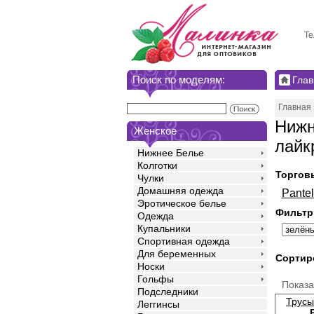
Те
Поиск по моделям:
Глав
Главная
Нижн
Женское
лайк
Нижнее Белье
Колготки
Торгов
Чулки
Домашняя одежда
Pante
Эротическое белье
Фильтр
Одежда
Купальники
Спортивная одежда
Для беременных
Сортир
Носки
Гольфы
Показ
Подследники
Трусы
Леггинсы