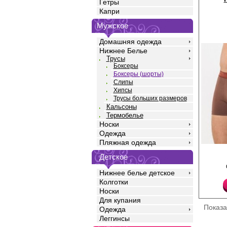
Гетры
Капри
Мужское
Домашняя одежда
Нижнее Белье
Трусы
Боксеры
Боксеры (шорты)
Слипы
Хипсы
Трусы больших размеров
Кальсоны
Термобелье
Носки
Одежда
Пляжная одежда
Трусы шорты мужские 
Детское
полотна кулирная гла
с добавлением лайкры
средней линией тали
Нижнее белье детское
силуэта, профилиров
Колготки
повторяющим изгибы т
Носки
удобной открытой жа
Для купания
контрастного цвета. 
Показ
закрывает ягодицы и 
Одежда
на бедра, не огранич
Леггинсы
обеспечивает комфорт