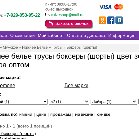
пн-пт: 09:00-17:00
сб-вс: выходной
+7-929-053-95-22
calzeshop@mail.ru
л:
ная
О компании
Мой кабинет
Оплата и доставка
Информация
»
Мужское
»
Нижнее Белье
»
Трусы
»
Боксеры (шорты)
ее белье трусы боксеры (шорты) цвет 
ра оптом
ые марки:
lemone
Все марки
:
овка по:
имени
|
цене
|
продажам
|
новизне
|
скидке
ано
1
-
1
(всего
1
позиций)
 боксеры (шорты)
Pantelemone