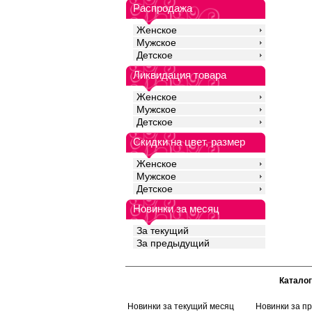
дня. Подходят как дл
Распродажа
ношения, так и для з
Рекомендуется береж
Женское
температуре не выше 
Лайкра 5%
Мужское
Хлопок 95%
Детское
Ликвидация товара
Женское
Мужское
Детское
Скидки на цвет, размер
Женское
Мужское
Детское
Новинки за месяц
За текущий
За предыдущий
Каталог
Новинки за текущий месяц
Новинки за п