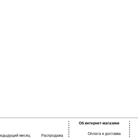
я ежедневного
анятий спортом.
ная стирка при
30 градусов.
Об интернет-магазине
Оплата и доставка
редыдущий месяц
Распродажа