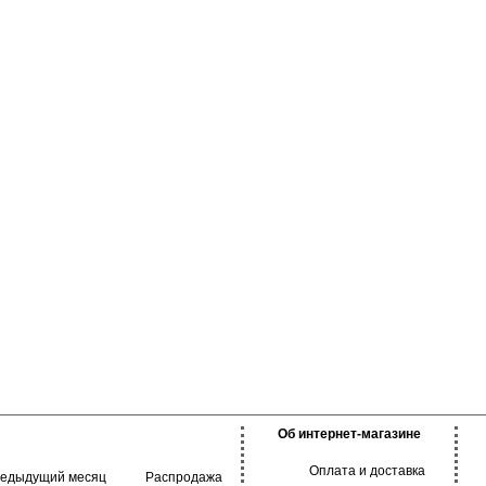
давая идеальное
дходят для
, занятий спортом.
ссических оттенках.
Об интернет-магазине
Оплата и доставка
редыдущий месяц
Распродажа