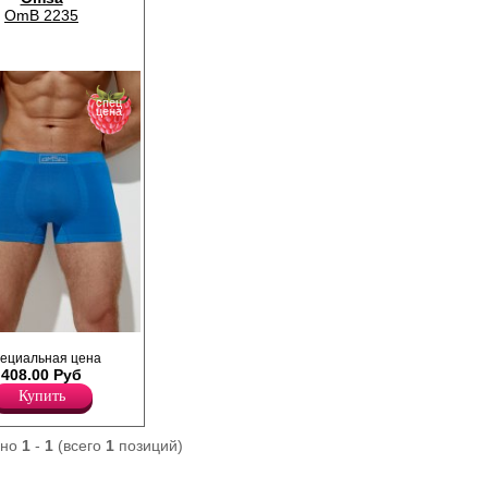
OmB 2235
спец
цена
ие прилегающего
ециальная цена
 однотонные. Имеют
408.00 Руб
кую и эластичную
ирменным логотипом.
Купить
кокачественной
ошо пропускает
гу, обладает
ано
1
-
1
(всего
1
позиций)
ектом, подходит для
 с добавлением
й прочность и