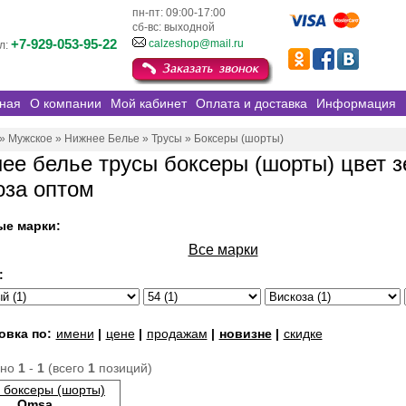
пн-пт: 09:00-17:00
сб-вс: выходной
+7-929-053-95-22
calzeshop@mail.ru
л:
ная
О компании
Мой кабинет
Оплата и доставка
Информация
»
Мужское
»
Нижнее Белье
»
Трусы
»
Боксеры (шорты)
ее белье трусы боксеры (шорты) цвет 
оза оптом
ые марки:
Все марки
:
овка по:
имени
|
цене
|
продажам
|
новизне
|
скидке
ано
1
-
1
(всего
1
позиций)
 боксеры (шорты)
Omsa