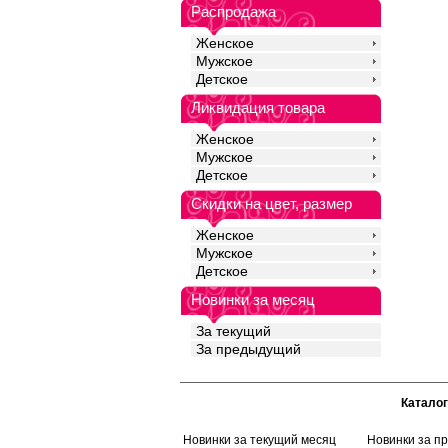
качество одежды, соз
Распродажа
облегание фигуры. По
ежедневного ношения
Женское
Базовая модель в кла
Мужское
Полиамид 17%
Детское
Вискоза 78%
Эластан 5%
Ликвидация товара
Женское
Мужское
Детское
Скидки на цвет, размер
Женское
Мужское
Детское
Новинки за месяц
За текущий
За предыдущий
Каталог
Новинки за текущий месяц
Новинки за п