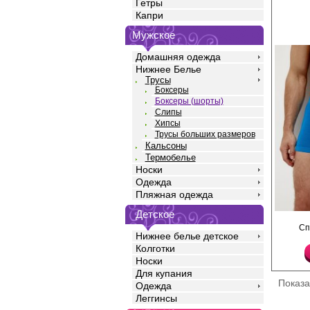
Гетры
Капри
Мужское
Домашняя одежда
Нижнее Белье
Трусы
Боксеры
Боксеры (шорты)
Слипы
Хипсы
Трусы больших размеров
Кальсоны
Термобелье
Носки
Одежда
Пляжная одежда
Детское
Трусы боксеры мужск
Сп
силуэта, бесшовные,
Нижнее белье детское
среднюю посадку, мяг
Колготки
резинку по талии с ф
Изготовлены из высо
Носки
вискозы, которая хор
Для купания
воздух, впитывает вла
Показ
Одежда
антистатическим эфф
чувствительной кожи,
Леггинсы
эластана, повышающи