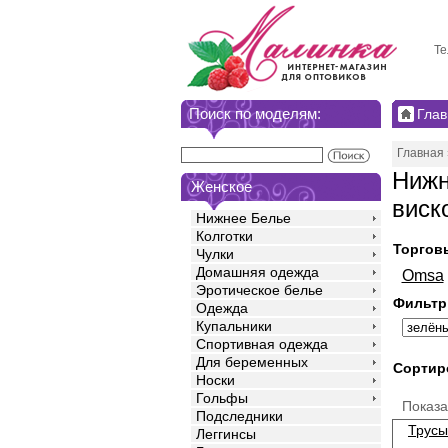
Те
Поиск по моделям:
Глав
Главная
Нижн
Женское
виск
Нижнее Белье
Колготки
Торгов
Чулки
Домашняя одежда
Omsa
Эротическое белье
Фильтр
Одежда
Купальники
Спортивная одежда
Для беременных
Сортир
Носки
Гольфы
Показ
Подследники
Трусы
Леггинсы