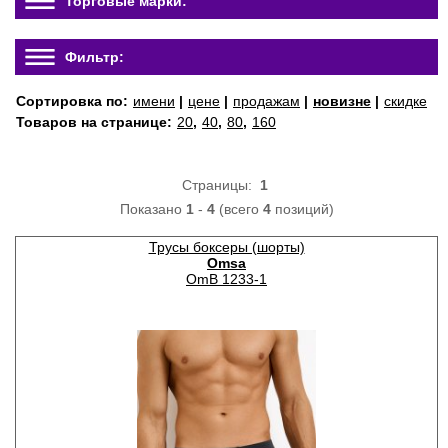
Торговые марки:
Фильтр:
Сортировка по:
имени
|
цене
|
продажам
|
новизне
|
скидке
Товаров на странице:
20
,
40
,
80
,
160
Страницы:
1
Показано
1
-
4
(всего
4
позиций)
Трусы боксеры (шорты)
Omsa
OmB 1233-1