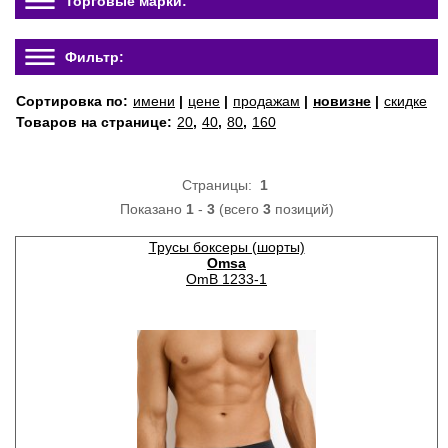
Торговые марки:
Фильтр:
Сортировка по:
имени
|
цене
|
продажам
|
новизне
|
скидке
Товаров на странице:
20
,
40
,
80
,
160
Страницы:
1
Показано
1
-
3
(всего
3
позиций)
Трусы боксеры (шорты)
Omsa
OmB 1233-1