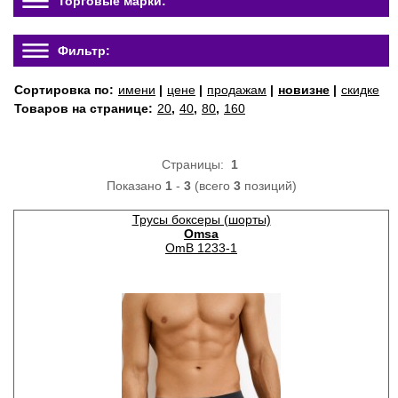
Торговые марки:
Фильтр:
Сортировка по:
имени
|
цене
|
продажам
|
новизне
|
скидке
Товаров на странице:
20
,
40
,
80
,
160
Страницы:
1
Показано
1
-
3
(всего
3
позиций)
Трусы боксеры (шорты)
Omsa
OmB 1233-1