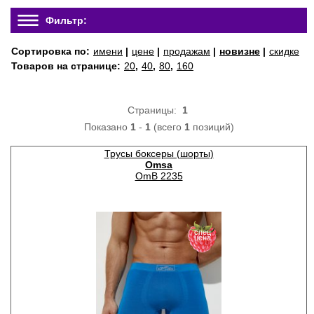
Фильтр:
Сортировка по:
имени
|
цене
|
продажам
|
новизне
|
скидке
Товаров на странице:
20
,
40
,
80
,
160
Страницы:
1
Показано
1
-
1
(всего
1
позиций)
Трусы боксеры (шорты)
Omsa
OmB 2235
спец
цена