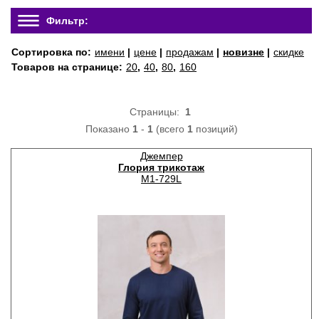
Фильтр:
Сортировка по:
имени
|
цене
|
продажам
|
новизне
|
скидке
Товаров на странице:
20
,
40
,
80
,
160
Страницы:
1
Показано
1
-
1
(всего
1
позиций)
Джемпер
Глория трикотаж
М1-729L