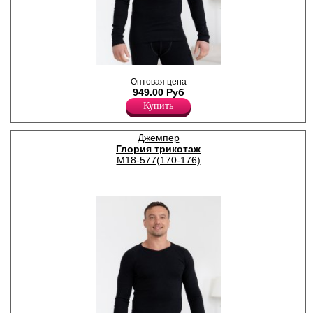
Мужская термофутболка для
Оптовая цена
повседневной носки в
949.00 Руб
прохладную и холодную
погоду, с начесом.
Купить
Хлопок 95%
Эластан 5%
Джемпер
Глория трикотаж
М18-577(170-176)