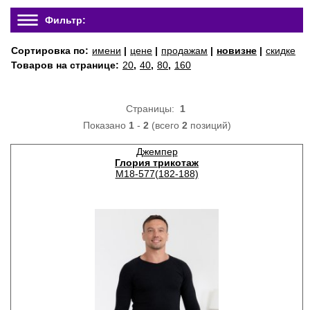
Фильтр:
Сортировка по:
имени
|
цене
|
продажам
|
новизне
|
скидке
Товаров на странице:
20
,
40
,
80
,
160
Страницы:
1
Показано
1
-
2
(всего
2
позиций)
Джемпер
Глория трикотаж
М18-577(182-188)