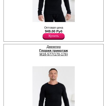
Мужская термофутболка для
Оптовая цена
повседневной носки в
949.00 Руб
прохладную и холодную
погоду, с начесом.
Купить
Хлопок 95%
Эластан 5%
Джемпер
Глория трикотаж
М18-577(170-176)