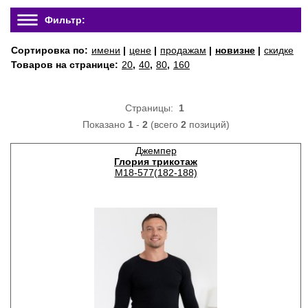
Фильтр:
Сортировка по:
имени
|
цене
|
продажам
|
новизне
|
скидке
Товаров на странице:
20
,
40
,
80
,
160
Страницы:
1
Показано
1
-
2
(всего
2
позиций)
Джемпер
Глория трикотаж
М18-577(182-188)