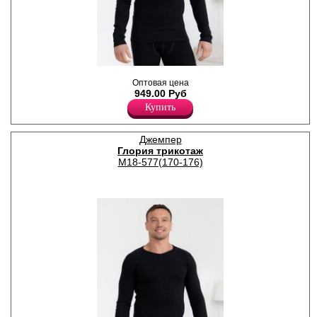
Мужская термофутболка для
Оптовая цена
повседневной носки в
949.00 Руб
прохладную и холодную
погоду, с начесом.
Купить
Хлопок 95%
Эластан 5%
Джемпер
Глория трикотаж
М18-577(170-176)