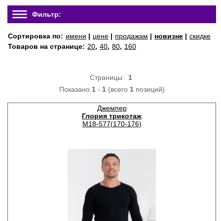
Фильтр:
Сортировка по:
имени
|
цене
|
продажам
|
новизне
|
скидке
Товаров на странице:
20
,
40
,
80
,
160
Страницы:
1
Показано
1
-
1
(всего
1
позиций)
Джемпер
Глория трикотаж
М18-577(170-176)