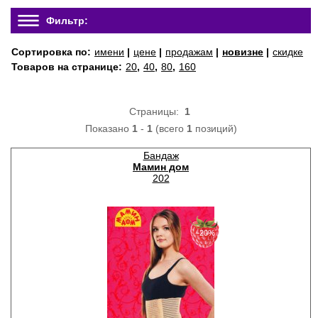
Фильтр:
Сортировка по:
имени
|
цене
|
продажам
|
новизне
|
скидке
Товаров на странице:
20
,
40
,
80
,
160
Страницы:
1
Показано
1
-
1
(всего
1
позиций)
Бандаж
Мамин дом
202
−20%