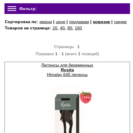
Фильтр:
Сортировка по:
имени
|
цене
|
продажам
|
новизне
|
скидке
Товаров на странице:
20
,
40
,
80
,
160
Страницы:
1
Показано
1
-
1
(всего
1
позиций)
Леггинсы для беременных
Rosita
Himalay 640 легинсы
−70%