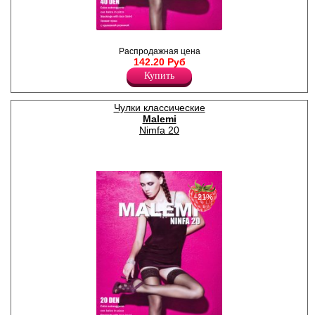
Чулки тонкие с кружевной
резинкой (8см) на силиконе,
Распродажная цена
уплотненный мысок.
142.20 Руб
Лайкра 11%
Купить
Полиамид 89%
Чулки классические
Malemi
Nimfa 20
−21%