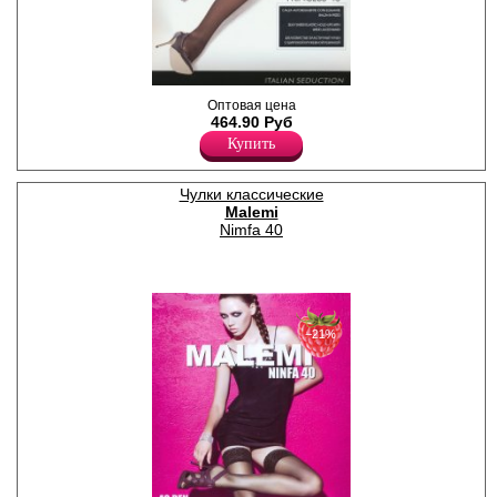
Чулки классические
Оптовая цена
шелковистые, с широкой
464.90 Руб
кружевной резинкой на
Купить
силиконовой основе (12 см),
сформированная нога,
укреплённый мысок.
Плотность 40ден
Чулки классические
Лайкра 12%
Malemi
Полиамид 88%
Nimfa 40
−21%