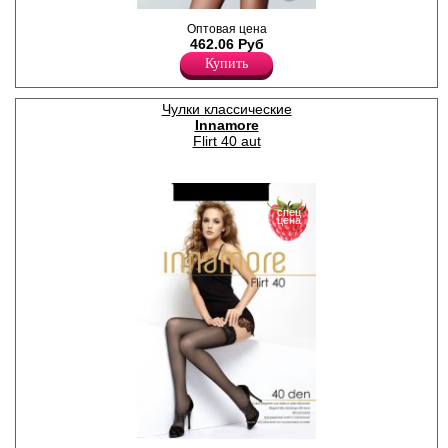
Тонкие чулки с кружевной
Оптовая цена
резинкой (9 см) на силиконе,
462.06 Руб
с мультифиброй; усиленный
Купить
мысок.
Плотность 20ден
Полиамид 79%
Эластан 21%
Чулки классические
Innamore
Flirt 40 aut
спец
цена