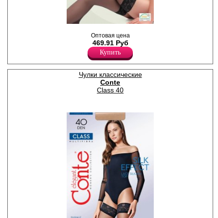
Тонкие чулки с кружевной
Оптовая цена
резинкой (9 см) на силиконе.
469.91 Руб
Плотность 12ден
Полиамид 79%
Купить
Эластан 21%
Чулки классические
Conte
Class 40