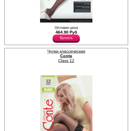
Чулки классические
Оптовая цена
шелковистые, с широкой
464.90 Руб
кружевной резинкой на
Купить
силиконовой основе (12 см),
сформированная нога,
укреплённый мысок.
Плотность 40ден
Чулки классические
Лайкра 12%
Conte
Полиамид 88%
Class 12