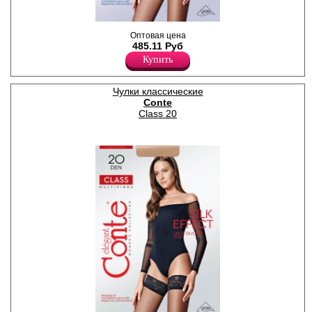
Плотные чулки из
Оптовая цена
мультифибры с ажурной
485.11 Руб
резинкой (8,5 см) на
Купить
силиконе; усиленный мысок.
Плотность 40ден
Полиамид 84%
Эластан 16%
Чулки классические
Conte
Class 20