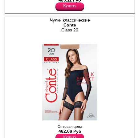
485.11 Руб
резинкой (8,5 см) на
Купить
силиконе; усиленный мысок.
Плотность 40ден
Полиамид 84%
Эластан 16%
Чулки классические
Conte
Class 20
Тонкие чулки с кружевной
Оптовая цена
резинкой (9 см) на силиконе,
462.06 Руб
с мультифиброй; усиленный
Купить
мысок.