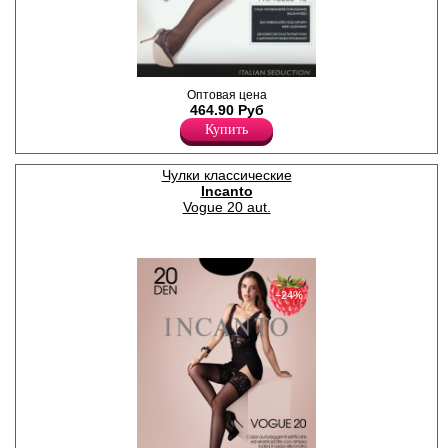
Чулки классические
Оптовая цена
шелковистые, с широкой
464.90 Руб
кружевной резинкой на
Купить
силиконовой основе (12 см),
сформированная нога,
укреплённый мысок.
Плотность 40ден
Чулки классические
Лайкра 12%
Incanto
Полиамид 88%
Vogue 20 aut.
−24%