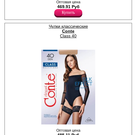
Оптовая цена
резинкой (9 см) на силиконе.
469.91 Руб
Плотность 12ден
Полиамид 79%
Купить
Эластан 21%
Чулки классические
Conte
Class 40
Плотные чулки из
Оптовая цена
мультифибры с ажурной