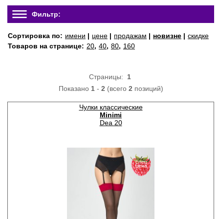
Фильтр:
Сортировка по:
имени
|
цене
|
продажам
|
новизне
|
скидке
Товаров на странице:
20
,
40
,
80
,
160
Страницы:
1
Показано
1
-
2
(всего
2
позиций)
Чулки классические
Minimi
Dea 20
спец
цена