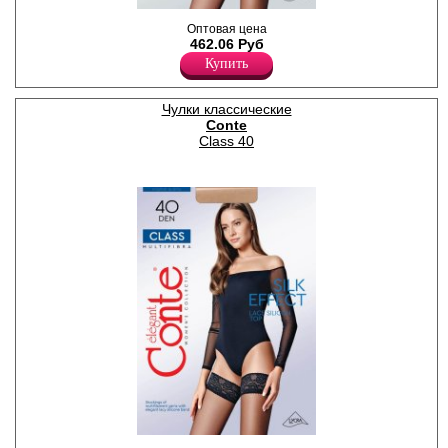
Тонкие чулки с кружевной
Оптовая цена
резинкой (9 см) на силиконе,
462.06 Руб
с мультифиброй; усиленный
Купить
мысок.
Плотность 20ден
Полиамид 79%
Эластан 21%
Чулки классические
Conte
Class 40
Плотные чулки из