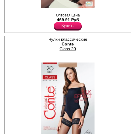
Тонкие чулки с кружевной
Оптовая цена
резинкой (9 см) на силиконе.
469.91 Руб
Плотность 12ден
Полиамид 79%
Купить
Эластан 21%
Чулки классические
Conte
Class 20