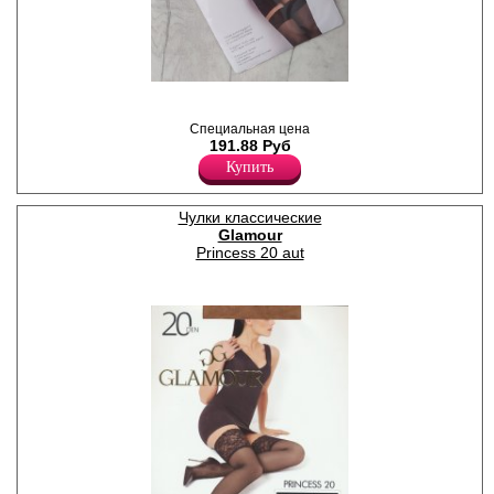
Изящные женские чулочки с
элегантным кружевом на
силиконовой основе,
Специальная цена
плотностью 20den, с
191.88 Руб
укрепленным прозрачным
Купить
мыском. Самый
женственный и сексуальный
штрих любого образа.
Чулки классические
Полиамид 88%
Glamour
Эластан 12%
Princess 20 aut