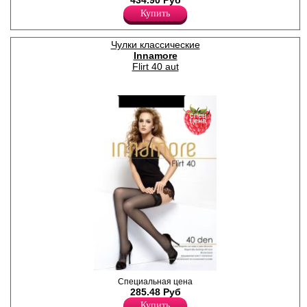
434.90 Руб
кружевной резинкой
Купить
(ширина 8,5см). Мысок
укрепленный.
Плотность 20ден
Чулки классические
Полиамид 88%
Эластан 12%
Innamore
Flirt 40 aut
спец
цена
Чулки женские плотностью
Специальная цена
40den, комфортной посадки,
285.48 Руб
кружевной резинкой
Купить