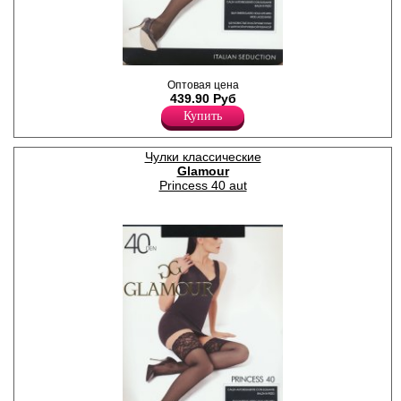
Чулки шелковистые с
Оптовая цена
широкой кружевной
439.90 Руб
резинкой на силиконовой
основе и укрепленным
Купить
мыском.
Плотность 20ден
Лайкра 12%
Чулки классические
Полиамид 88%
Glamour
Princess 40 aut