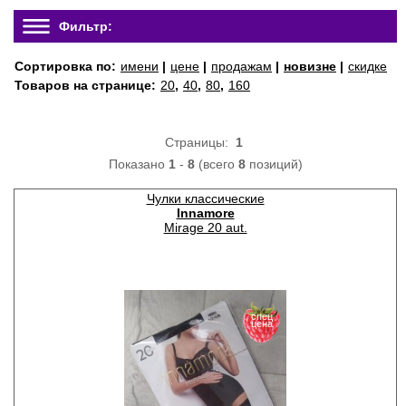
Фильтр:
Сортировка по:
имени
|
цене
|
продажам
|
новизне
|
скидке
Товаров на странице:
20
,
40
,
80
,
160
Страницы:
1
Показано
1
-
8
(всего
8
позиций)
Чулки классические
Innamore
Mirage 20 aut.
спец
цена