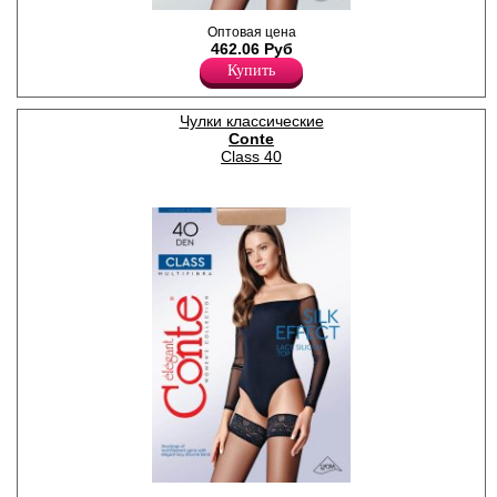
Тонкие чулки с кружевной
Оптовая цена
резинкой (9 см) на силиконе,
462.06 Руб
с мультифиброй; усиленный
Купить
мысок.
Плотность 20ден
Полиамид 79%
Эластан 21%
Чулки классические
Conte
Class 40
Плотные чулки из