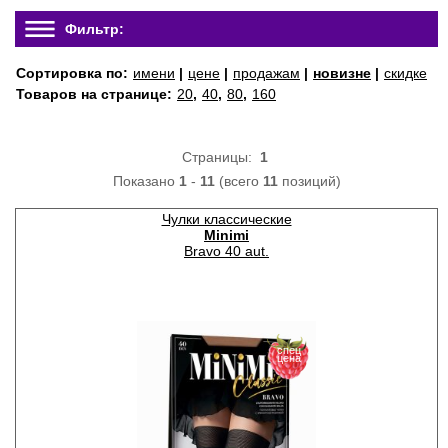
Фильтр:
Сортировка по:
имени
|
цене
|
продажам
|
новизне
|
скидке
Товаров на странице:
20
,
40
,
80
,
160
Страницы:
1
Показано
1
-
11
(всего
11
позиций)
Чулки классические
Minimi
Bravo 40 aut.
спец
цена