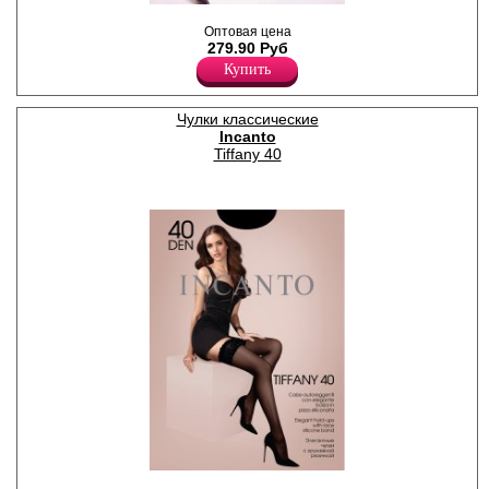
Тонкие чулки без резинки с
Оптовая цена
укрепленным невидимым
279.90 Руб
мыском.
Плотность 20ден
Купить
Полиамид 88%
Эластан 12%
Чулки классические
Incanto
Tiffany 40
Тонкие чулки с кружевной