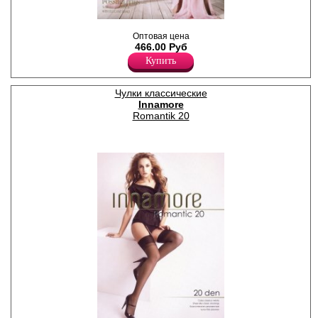
Тонкие прозрачные чулки на
Оптовая цена
силиконовой основе (7 см),
466.00 Руб
формованная пятка и
прозрачный мысок.
Купить
Плотность 8ден
Полиамид 76%
Эластан 24%
Чулки классические
Innamore
Romantik 20