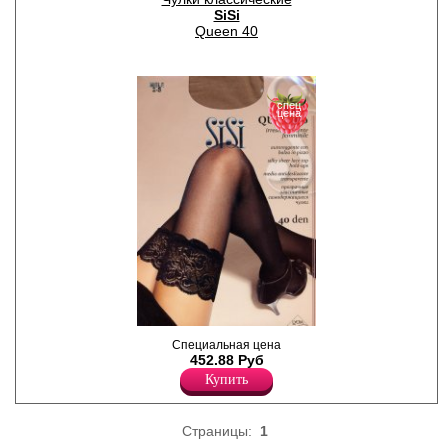
SiSi
Queen 40
спец
цена
Прозрачные, матовые чулки
Специальная цена
с кружевной резинкой (7 см)
452.88 Руб
на силиконе;
Купить
сформированная нога,
невидимый мысок.
Плотность 40ден
Полиамид 86%
Страницы:
1
Эластан 14%