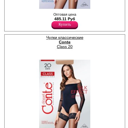
Плотные чулки из
Оптовая цена
мультифибры с ажурной
485.11 Руб
резинкой (8,5 см) на
Купить
силиконе; усиленный мысок.
Плотность 40ден
Полиамид 84%
Эластан 16%
Чулки классические
Conte
Class 20