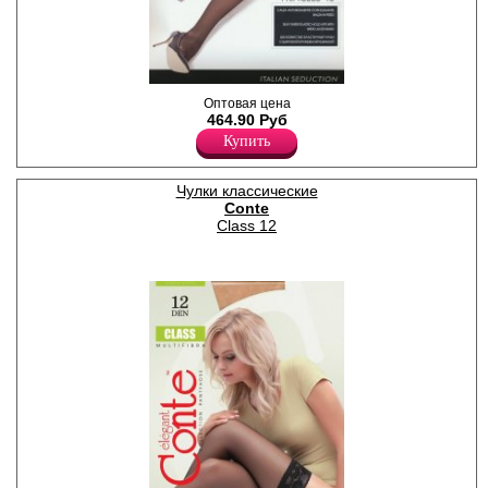
Чулки классические
Оптовая цена
шелковистые, с широкой
464.90 Руб
кружевной резинкой на
Купить
силиконовой основе (12 см),
сформированная нога,
укреплённый мысок.
Лайкра 12%
Чулки классические
Полиамид 88%
Conte
Плотность 40ден
Class 12