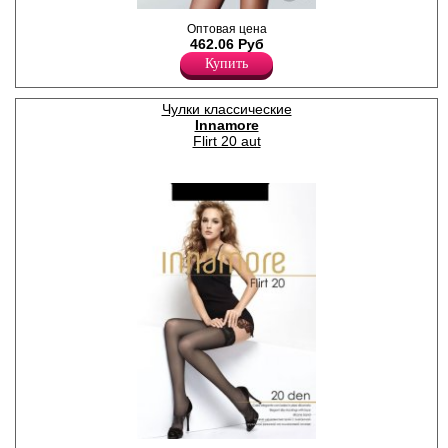
Тонкие чулки с кружевной
Оптовая цена
резинкой (9 см) на силиконе,
462.06 Руб
с мультифиброй; усиленный
Купить
мысок.
Плотность 20ден
Полиамид 79%
Эластан 21%
Чулки классические
Innamore
Flirt 20 aut