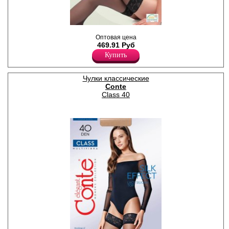
Тонкие чулки с кружевной
Оптовая цена
резинкой (9 см) на силиконе.
469.91 Руб
Плотность 12ден
Полиамид 79%
Купить
Эластан 21%
Чулки классические
Conte
Class 40