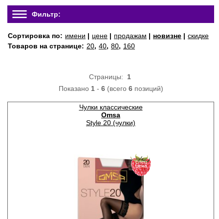
Фильтр:
Сортировка по:
имени
|
цене
|
продажам
|
новизне
|
скидке
Товаров на странице:
20
,
40
,
80
,
160
Страницы:
1
Показано
1
-
6
(всего
6
позиций)
Чулки классические
Omsa
Style 20 (чулки)
спец
цена