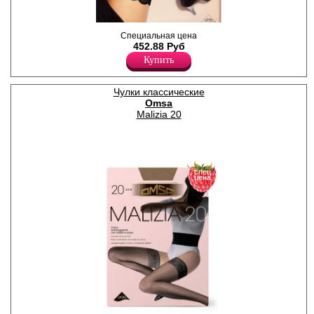
Прозрачные, матовые чулки
Специальная цена
с кружевной резинкой (7 см)
452.88 Руб
на силиконе;
Купить
сформированная нога,
невидимый мысок.
Плотность 40ден
Полиамид 86%
Чулки классические
Эластан 14%
Omsa
Malizia 20
спец
цена