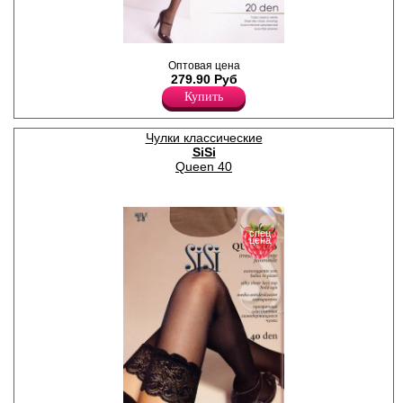
Тонкие чулки без резинки с
Оптовая цена
укрепленным невидимым
279.90 Руб
мыском.
Плотность 20ден
Купить
Полиамид 88%
Эластан 12%
Чулки классические
SiSi
Queen 40
спец
цена