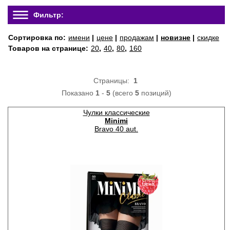
Фильтр:
Сортировка по:
имени
|
цене
|
продажам
|
новизне
|
скидке
Товаров на странице:
20
,
40
,
80
,
160
Страницы:
1
Показано
1
-
5
(всего
5
позиций)
Чулки классические
Minimi
Bravo 40 aut.
спец
цена