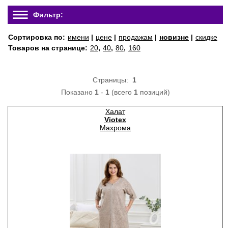
Фильтр:
Сортировка по:
имени
|
цене
|
продажам
|
новизне
|
скидке
Товаров на странице:
20
,
40
,
80
,
160
Страницы:
1
Показано
1
-
1
(всего
1
позиций)
Халат
Viotex
Махрома