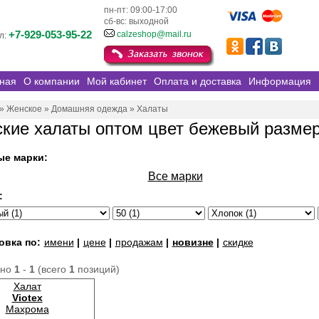
пн-пт: 09:00-17:00
сб-вс: выходной
+7-929-053-95-22
calzeshop@mail.ru
л:
ная
О компании
Мой кабинет
Оплата и доставка
Информация
»
Женское
»
Домашняя одежда
»
Халаты
кие халаты оптом цвет бежевый размер
ые марки:
Все марки
:
овка по:
имени
|
цене
|
продажам
|
новизне
|
скидке
ано
1
-
1
(всего
1
позиций)
Халат
Viotex
Махрома