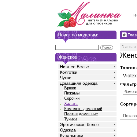
Те
Поиск по моделям:
Глав
Главная
Женс
Женское
Нижнее Белье
Торгов
Колготки
Viotex
Чулки
Домашняя одежда
Фильтр
Брюки
Пижамы
Сорочки
Халаты
Сортир
Комплект домашний
Платья домашние
Показ
Туники
Эротическое белье
Одежда
Купальники