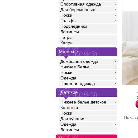
Спортивная одежда
Для беременных
Носки
Гольфы
Подследники
Леггинсы
Гетры
Капри
Мужское
Домашняя одежда
Нижнее Белье
Носки
Одежда
Пляжная одежда
Халат женский из гла
Детское
трикотажного полотна
стриженым рисунком.
Нижнее белье детское
силуэта, с втачными 
длиной до локтя, гор
Колготки
формы, карманами в 
Носки
центральной бортово
Показ
Для купания
тесьму «молния». Го
широкими втачными п
Одежда
формы. По нижним ср
Леггинсы
изделия выполнена ш
Хлопок 80%