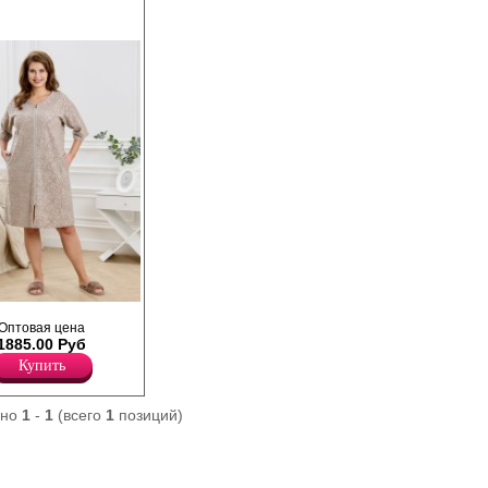
дкокрашенного
Оптовая цена
 «махра» со
1885.00 Руб
 Изделие прямого
рукавами – «реглан»
Купить
ловиной V-образной
боковых швах и
й застежкой на
ано
1
-
1
(всего
1
позиций)
рловина обработана
ланками фигурной
езам рукавов и
ирокая подгибка.