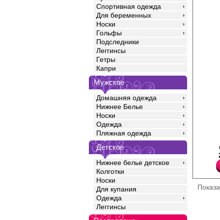
Спортивная одежда
Для беременных
Носки
Гольфы
Подследники
Леггинсы
Гетры
Капри
Мужское
Домашняя одежда
Нижнее Белье
Носки
Одежда
Пеньюар средней длин
Пляжная одежда
атласа с кружевной от
борту и низу изделия. 
Детское
Полиамид 80%
Эластан 20%
Нижнее белье детское
Колготки
Носки
Показ
Для купания
Одежда
Леггинсы