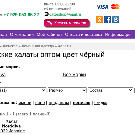
пн-пт: 09:00-17:00
сб-вс: выходной
+7-929-053-95-22
calzeshop@mail.ru
л:
ная
О компании
Мой кабинет
Оплата и доставка
Информация
»
Женское
»
Домашняя одежда
»
Халаты
кие халаты оптом цвет чёрный
ые марки:
iva
Все марки
:
овка по:
имени
|
цене
|
продажам
|
новизне
|
скидке
ано
1
-
1
(всего
1
позиций)
Халат
Norddiva
5022 Jasmine