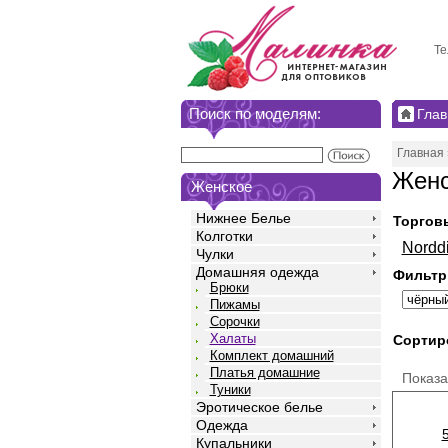
Те
Поиск по моделям:
Глав
Главная
Женс
Женское
Нижнее Белье
Торгов
Колготки
Nordd
Чулки
Домашняя одежда
Фильтр
Брюки
Пижамы
Сорочки
Халаты
Сортир
Комплект домашний
Платья домашние
Показ
Туники
Эротическое белье
Одежда
Купальники