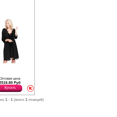
ы, из стрейч -
делкой по рукаву,
Рукав 3/4.
Оптовая цена
2516.80 Руб
Купить
ано
1
-
1
(всего
1
позиций)