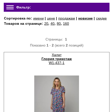
Фильтр:
Сортировка по:
имени
|
цене
|
продажам
|
новизне
|
скидке
Товаров на странице:
20
,
40
,
80
,
160
Страницы:
1
Показано
1
-
2
(всего
2
позиций)
Халат
Глория трикотаж
W1-437-1