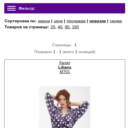
Фильтр:
Сортировка по:
имени
|
цене
|
продажам
|
новизне
|
скидке
Товаров на странице:
20
,
40
,
80
,
160
Страницы:
1
Показано
1
-
1
(всего
1
позиций)
Халат
Lilians
M701