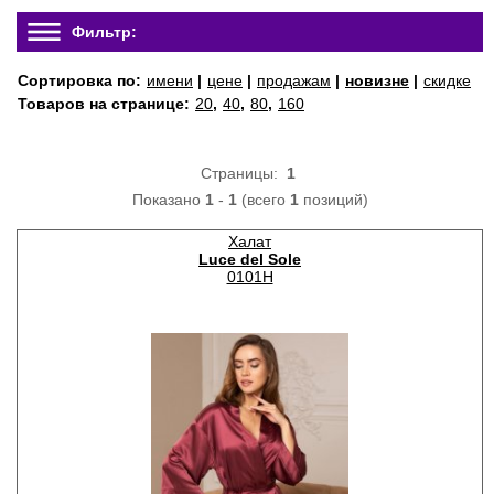
Фильтр:
Сортировка по:
имени
|
цене
|
продажам
|
новизне
|
скидке
Товаров на странице:
20
,
40
,
80
,
160
Страницы:
1
Показано
1
-
1
(всего
1
позиций)
Халат
Luce del Sole
0101H