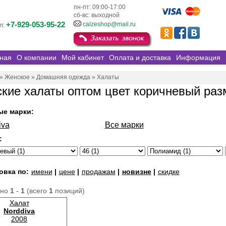
пн-пт: 09:00-17:00
сб-вс: выходной
+7-929-053-95-22
calzeshop@mail.ru
л:
ная
О компании
Мой кабинет
Оплата и доставка
Информация
»
Женское
»
Домашняя одежда
»
Халаты
кие халаты оптом цвет коричневый раз
ые марки:
iva
Все марки
:
овка по:
имени
|
цене
|
продажам
|
новизне
|
скидке
ано
1
-
1
(всего
1
позиций)
Халат
Norddiva
2008