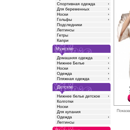
Спортивная одежда
Для беременных
Носки
Гольфы
Подследники
Леггинсы
Гетры
Капри
Мужское
Домашняя одежда
Нижнее Белье
Носки
Одежда
Пляжная одежда
Халат женский на запа
Детское
свободного кроя 3/4, 
бортам изделия, них
Нижнее белье детское
оверлоком.
Полиамид 50%
Колготки
Вискоза 50%
Носки
Показ
Для купания
Одежда
Леггинсы