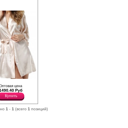
хе с поясом, рукав
Оптовая цена
широкая окантовка по
1490.40 Руб
 изделия оформлен
Купить
ано
1
-
1
(всего
1
позиций)