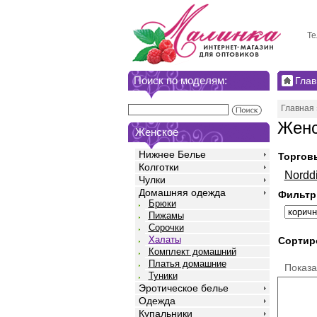
Те
Поиск по моделям:
Глав
Главная
Женс
Женское
Нижнее Белье
Торгов
Колготки
Nordd
Чулки
Домашняя одежда
Фильтр
Брюки
Пижамы
Сорочки
Халаты
Сортир
Комплект домашний
Платья домашние
Показ
Туники
Эротическое белье
Одежда
Купальники