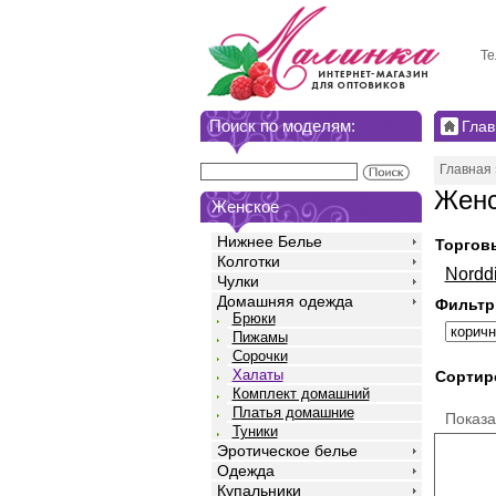
Те
Поиск по моделям:
Глав
Главная
Женс
Женское
Нижнее Белье
Торгов
Колготки
Nordd
Чулки
Домашняя одежда
Фильтр
Брюки
Пижамы
Сорочки
Халаты
Сортир
Комплект домашний
Платья домашние
Показ
Туники
Эротическое белье
Одежда
Купальники