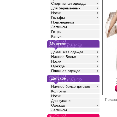
Спортивная одежда
Для беременных
Носки
Гольфы
Подследники
Леггинсы
Гетры
Капри
Мужское
Домашняя одежда
Нижнее Белье
Носки
Одежда
Пляжная одежда
Халат женский на запа
Детское
свободного кроя 3/4, 
бортам изделия, них
Нижнее белье детское
оверлоком.
Полиамид 50%
Колготки
Вискоза 50%
Носки
Показ
Для купания
Одежда
Леггинсы