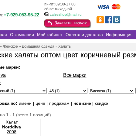
пн-пт: 09:00-17:00
сб-вс: выходной
+7-929-053-95-22
calzeshop@mail.ru
л:
ная
О компании
Мой кабинет
Оплата и доставка
Информация
»
Женское
»
Домашняя одежда
»
Халаты
кие халаты оптом цвет коричневый раз
ые марки:
iva
Все марки
:
овка по:
имени
|
цене
|
продажам
|
новизне
|
скидке
ано
1
-
1
(всего
1
позиций)
Халат
Norddiva
2008