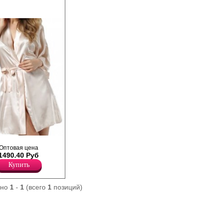
хе с поясом, рукав
Оптовая цена
широкая окантовка по
1490.40 Руб
 изделия оформлен
Купить
ано
1
-
1
(всего
1
позиций)