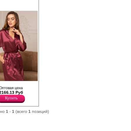
усственного шелка,
Оптовая цена
а поясе, со
2166.13 Руб
боковыми карманами.
Купить
ано
1
-
1
(всего
1
позиций)