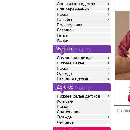
Спортивная одежда
Для беременных
Носки
Гольфы
Подследники
Леггинсы
Гетры
Капри
Мужское
Домашняя одежда
Нижнее Белье
Носки
Одежда
Пляжная одежда
Халат женский из иск
Детское
короткий, с запахом н
спущенным рукавом, 
Нижнее белье детское
Полиэстер 97%
Эластан 3%
Колготки
Носки
Показ
Для купания
Одежда
Леггинсы