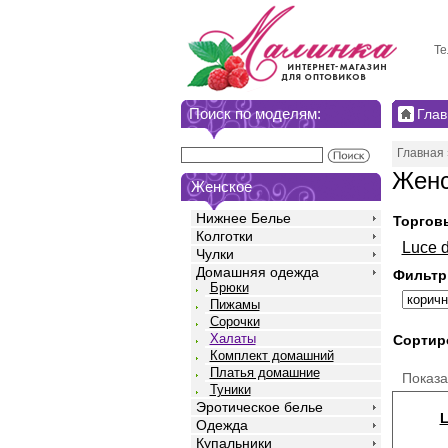
Те
Поиск по моделям:
Глав
Главная
Женс
Женское
Нижнее Белье
Торгов
Колготки
Luce d
Чулки
Домашняя одежда
Фильтр
Брюки
Пижамы
Сорочки
Халаты
Сортир
Комплект домашний
Платья домашние
Показ
Туники
Эротическое белье
L
Одежда
Купальники