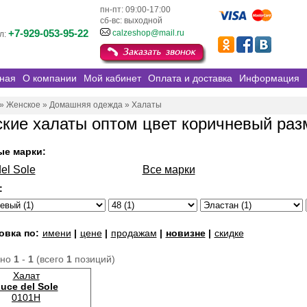
пн-пт: 09:00-17:00
сб-вс: выходной
+7-929-053-95-22
calzeshop@mail.ru
л:
ная
О компании
Мой кабинет
Оплата и доставка
Информация
»
Женское
»
Домашняя одежда
»
Халаты
кие халаты оптом цвет коричневый раз
ые марки:
el Sole
Все марки
:
овка по:
имени
|
цене
|
продажам
|
новизне
|
скидке
ано
1
-
1
(всего
1
позиций)
Халат
uce del Sole
0101H