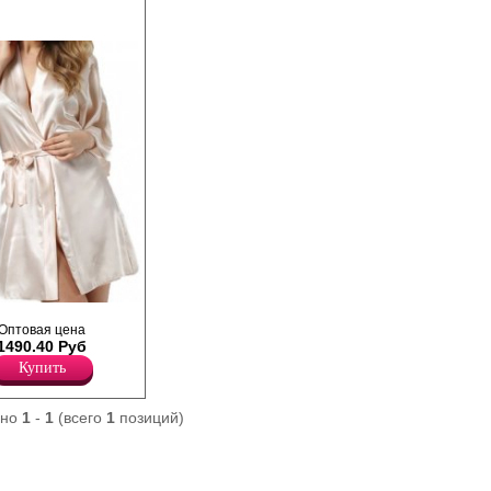
хе с поясом, рукав
Оптовая цена
широкая окантовка по
1490.40 Руб
 изделия оформлен
Купить
ано
1
-
1
(всего
1
позиций)