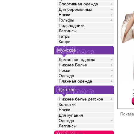
Спортивная одежда
Для беременных
Носки
Гольфы
Подследники
Леггинсы
Гетры
Капри
Мужское
Домашняя одежда
Нижнее Белье
Носки
Одежда
Пляжная одежда
Халат женский на запа
Детское
свободного кроя 3/4, 
бортам изделия, них
Нижнее белье детское
оверлоком.
Полиамид 50%
Колготки
Вискоза 50%
Носки
Показ
Для купания
Одежда
Леггинсы