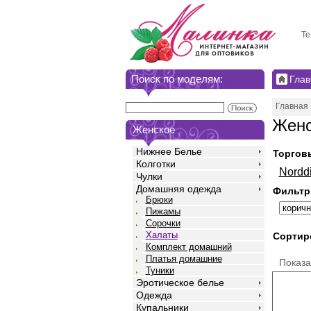
Те
Поиск по моделям:
Глав
Главная
Женс
Женское
Нижнее Белье
Торгов
Колготки
Nordd
Чулки
Домашняя одежда
Фильтр
Брюки
Пижамы
Сорочки
Халаты
Сортир
Комплект домашний
Платья домашние
Показ
Туники
Эротическое белье
Одежда
Купальники