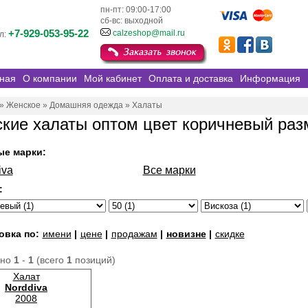
пн-пт: 09:00-17:00
сб-вс: выходной
+7-929-053-95-22
calzeshop@mail.ru
л:
ная
О компании
Мой кабинет
Оплата и доставка
Информация
»
Женское
»
Домашняя одежда
»
Халаты
кие халаты оптом цвет коричневый раз
ые марки:
iva
Все марки
:
овка по:
имени
|
цене
|
продажам
|
новизне
|
скидке
ано
1
-
1
(всего
1
позиций)
Халат
Norddiva
2008