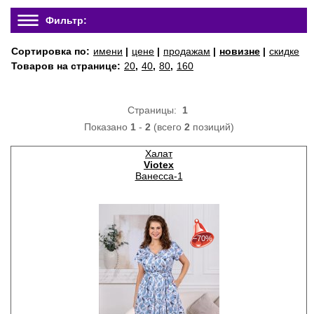
Фильтр:
Сортировка по:
имени
|
цене
|
продажам
|
новизне
|
скидке
Товаров на странице:
20
,
40
,
80
,
160
Страницы:
1
Показано
1
-
2
(всего
2
позиций)
Халат
Viotex
Ванесса-1
30%
с 22-07-2026 по 28-07-2026
−70%
50%
с 29-07-2026 по 04-08-2026
70%
с 05-08-2026 по 11-08-2026