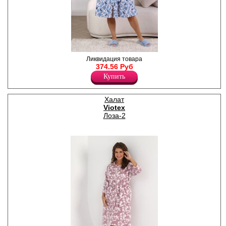
Халат женский всесезонный
Ликвидация товара
из трикотажного полотна
374.56 Руб
кулирная гладь, с набивным
Купить
флористическим рисунком,
прямой, свободного кроя,
расширенный книзу, с
Халат
короткими втачными
Viotex
рукавами, горловиной
овальной формы,
Лоза-2
окантованной основным
материалом, центральной
застежкой на молнию,
карманами в боковых швах.
Модель комплектуется
поясом, завязывающимся на
талии, и продетым в две
шлевки, вставленные в
боковые швы. Удобный
свободный крой дарит
комфорт и ощущение
свободы движений. Одежда
из хлопка комфортна и
приятна для кожи, дышащая
и легкая.