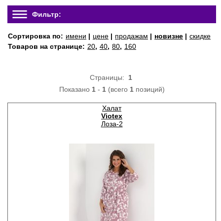
Фильтр:
Сортировка по:
имени
|
цене
|
продажам
|
новизне
|
скидке
Товаров на странице:
20
,
40
,
80
,
160
Страницы:
1
Показано
1
-
1
(всего
1
позиций)
Халат
Viotex
Лоза-2