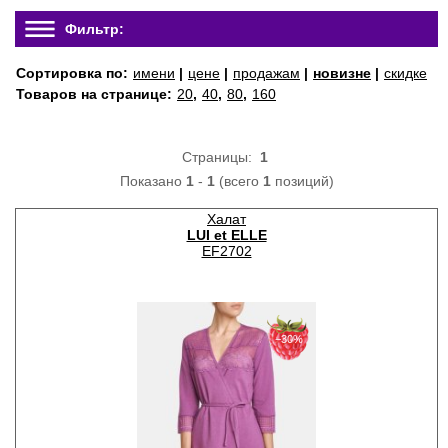
Фильтр:
Сортировка по:
имени
|
цене
|
продажам
|
новизне
|
скидке
Товаров на странице:
20
,
40
,
80
,
160
Страницы:
1
Показано
1
-
1
(всего
1
позиций)
Халат
LUI et ELLE
EF2702
−30%