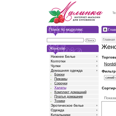
Те
Поиск по моделям:
Глав
Главная
Женс
Женское
Нижнее Белье
Торгов
Колготки
Nordd
Чулки
Домашняя одежда
Фильтр
Брюки
Пижамы
Сорочки
Халаты
Сортир
Комплект домашний
Платья домашние
Показ
Туники
Эротическое белье
Одежда
Купальники