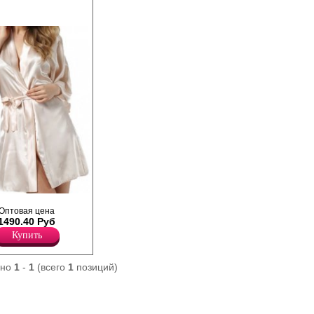
хе с поясом, рукав
Оптовая цена
широкая окантовка по
1490.40 Руб
 изделия оформлен
Купить
ано
1
-
1
(всего
1
позиций)