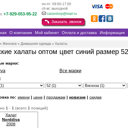
пн-пт: 09:00-17:00
сб-вс: выходной
+7-929-053-95-22
calzeshop@mail.ru
л:
ная
О компании
Мой кабинет
Оплата и доставка
Информация
»
Женское
»
Домашняя одежда
»
Халаты
кие халаты оптом цвет синий размер 52
ые марки:
iva
Все марки
:
овка по:
имени
|
цене
|
продажам
|
новизне
|
скидке
ано
1
-
1
(всего
1
позиций)
Халат
Norddiva
2008