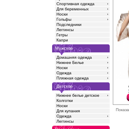
Спортивная одежда
Для беременных
Носки
Гольфы
Подследники
Леггинсы
Гетры
Капри
Мужское
Домашняя одежда
Нижнее Белье
Носки
Одежда
Пляжная одежда
Халат женский на запа
Детское
свободного кроя 3/4, 
бортам изделия, них
Нижнее белье детское
оверлоком.
Полиамид 50%
Колготки
Вискоза 50%
Носки
Показ
Для купания
Одежда
Леггинсы