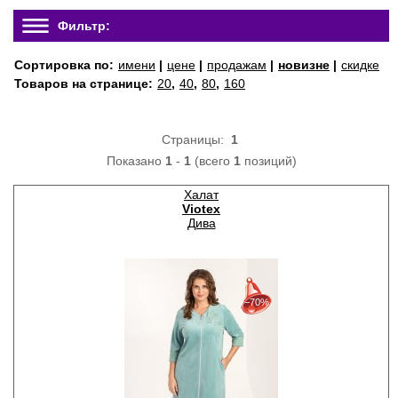
Фильтр:
Сортировка по:
имени
|
цене
|
продажам
|
новизне
|
скидке
Товаров на странице:
20
,
40
,
80
,
160
Страницы:
1
Показано
1
-
1
(всего
1
позиций)
Халат
Viotex
Дива
30%
с 22-07-2026 по 28-07-2026
−70%
50%
с 29-07-2026 по 04-08-2026
70%
с 05-08-2026 по 11-08-2026