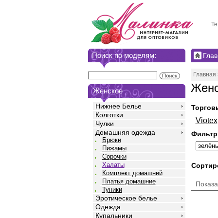
Те
Поиск по моделям:
Глав
Главная
Женс
Женское
Нижнее Белье
Торгов
Колготки
Viotex
Чулки
Домашняя одежда
Фильтр
Брюки
Пижамы
Сорочки
Халаты
Сортир
Комплект домашний
Платья домашние
Показ
Туники
Эротическое белье
Одежда
Купальники