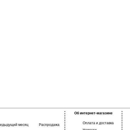
еприхотливостью и
 в уходе. Отлично
льную форму, почти
 всегда нужно
Об интернет-магазине
Оплата и доставка
редыдущий месяц
Распродажа