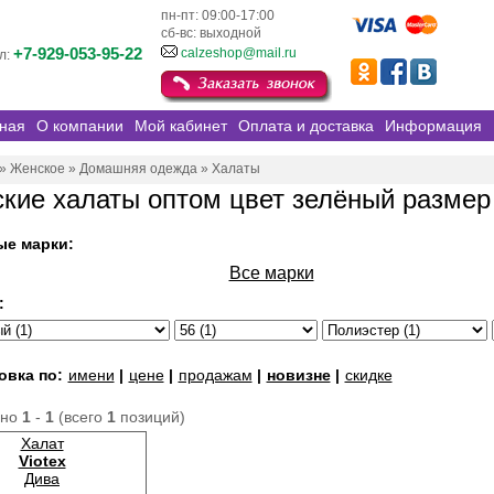
пн-пт: 09:00-17:00
сб-вс: выходной
+7-929-053-95-22
calzeshop@mail.ru
л:
ная
О компании
Мой кабинет
Оплата и доставка
Информация
»
Женское
»
Домашняя одежда
»
Халаты
кие халаты оптом цвет зелёный размер
ые марки:
Все марки
:
овка по:
имени
|
цене
|
продажам
|
новизне
|
скидке
ано
1
-
1
(всего
1
позиций)
Халат
Viotex
Дива