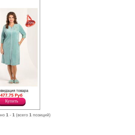
026 по 28-07-2026
−70%
026 по 04-08-2026
026 по 11-08-2026
ременного
квидация товара
отажного полотна
477.75 Руб
ины, прямой,
Купить
кавами ? длины, V-
рловины,
й на молнию,
ано
1
-
1
(всего
1
позиций)
швах, центральной
 с вышивкой на
 обработан кружевом.
ется отличными
арактеристиками,