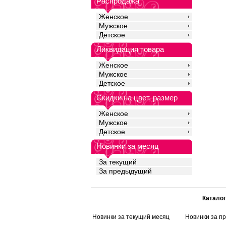
Распродажа
приятной фактурой, н
не требовательностью
Женское
сохраняет первонача
не мнется, поэтому не
Мужское
гладить.
Детское
Полиэстер 95%
Спандекс 5%
Ликвидация товара
Женское
Мужское
Детское
Скидки на цвет, размер
Женское
Мужское
Детское
Новинки за месяц
За текущий
За предыдущий
Каталог
Новинки за текущий месяц
Новинки за п