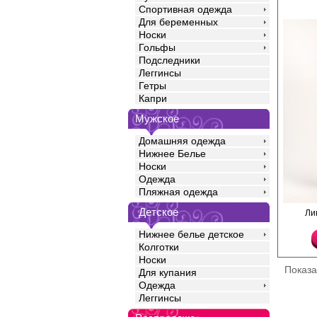
Спортивная одежда
Для беременных
Носки
30%
с 22-07-2
Гольфы
50%
с 29-07-2
Подследники
70%
с 05-08-2
Леггинсы
Гетры
Капри
Мужское
Домашняя одежда
Нижнее Белье
Носки
Одежда
Пляжная одежда
Детское
Халат женский из сов
Ли
гладкокрашеного трик
вельмонд, средней дл
Нижнее белье детское
свободного кроя, с ру
Колготки
образным вырезом го
Носки
центральной застежко
Показ
карманами в боковых 
Для купания
застежкой на молнию,
Одежда
полочке. Низ рукавов
Леггинсы
Полотно характеризу
эксплуатационными х