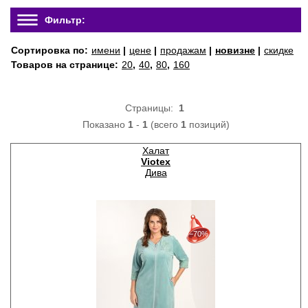
Фильтр:
Сортировка по:
имени
|
цене
|
продажам
|
новизне
|
скидке
Товаров на странице:
20
,
40
,
80
,
160
Страницы:
1
Показано
1
-
1
(всего
1
позиций)
Халат
Viotex
Дива
30%
с 22-07-2026 по 28-07-2026
−70%
50%
с 29-07-2026 по 04-08-2026
70%
с 05-08-2026 по 11-08-2026